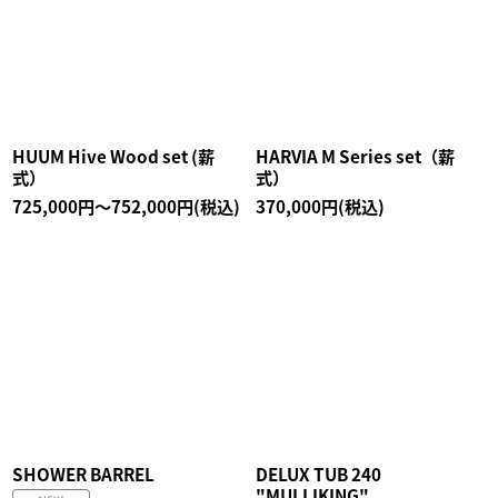
HUUM Hive Wood set (薪
HARVIA M Series set（薪
式）
式）
725,000
円
～752,000
円
(税込)
370,000
円
(税込)
SHOWER BARREL
DELUX TUB 240
"MULLIKING"