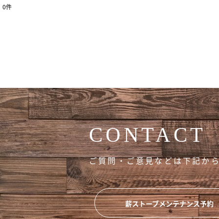
0
件
表示数
:
並び順
:
CONTACT
ご質問・ご意見などは
下記か
薪ストーブメンテナンス予約