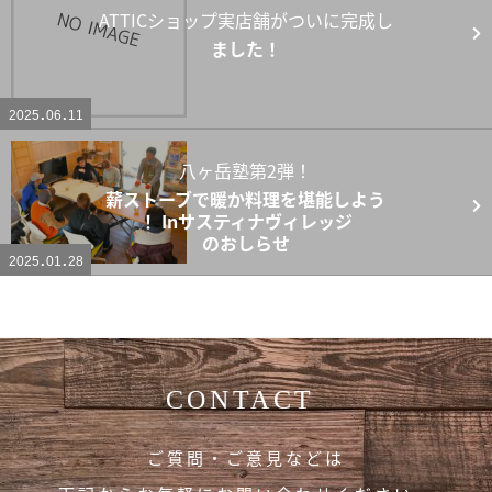
ATTICショップ実店舗がついに完成し
ました！
2025
06
11
八ヶ岳塾第2弾！
薪ストーブで暖か料理を堪能しよう
！ Inサスティナヴィレッジ
のおしらせ
2025
01
28
CONTACT
ご質問・ご意見などは