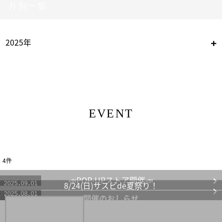
月別一覧
2025年
EVENT
4
件
📣POP-UPストア開催📣
8/24(日)サスビde夏祭り！
2025
09
01
2025
08
01
開催のおしらせ