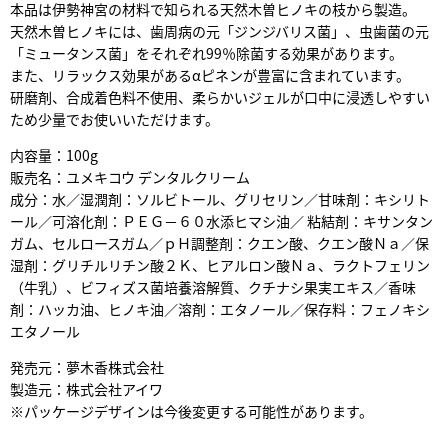
本品は伊勢神宮の材料で知られる天然木曽ヒノキの枝から製造。
天然木曽ヒノキには、歯周病の元「ジンジバリス菌」、虫歯菌の元
「ミュータンス菌」をそれぞれ99％除菌する効果があります。
また、リラックス効果があるαピネンが豊富に含まれています。
研磨剤、合成着色料不使用、柔らかいジェルが口中に浸透しやすい
ため少量でお使いいただけます。
内容量：100g
販売名：ユメキコウ デンタルクリーム
成分：水／湿潤剤：ソルビトール、グリセリン／甘味剤：キシリト
ール／可溶化剤：ＰＥＧ－６０水添ヒマシ油／ 粘結剤：キサンタン
ガム、セルロースガム／ｐＨ調整剤：クエン酸、クエン酸Ｎａ／保
湿剤：グリチルリチン酸２Ｋ、ヒアルロン酸Ｎａ、ラクトフェリン
（牛乳）、ビフィズス菌培養溶解質、クチナシ果実エキス／香味
剤：ハッカ油、ヒノキ油／溶剤：エタノール／保存料：フェノキシ
エタノール
発売元：夢木香株式会社
製造元：株式会社アイワ
※パッケージデザインは今後変更する可能性があります。