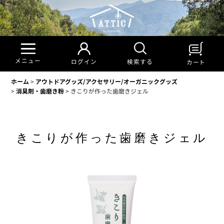
メニュー
検索する
ログイン
カート
ホーム
>
アウトドアグッズ/アクセサリー/オーガニックグッズ
>
消臭剤・歯磨き粉
>
きこりが作った歯磨きジェル
きこりが作った歯磨きジェル